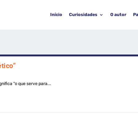
Início
Curiosidades
O autor
Pa
tico”
nifica “o que serve para...