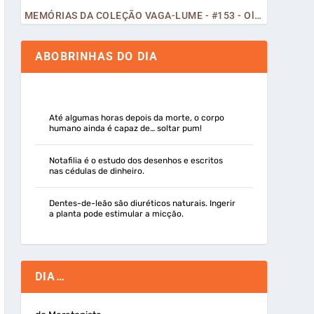
MEMÓRIAS DA COLEÇÃO VAGA-LUME - #153 - Olá, Curiosos! 2023
ABOBRINHAS DO DIA
Até algumas horas depois da morte, o corpo
humano ainda é capaz de… soltar pum!
Notafilia é o estudo dos desenhos e escritos
nas cédulas de dinheiro.
Dentes-de-leão são diuréticos naturais. Ingerir
a planta pode estimular a micção.
DIA…