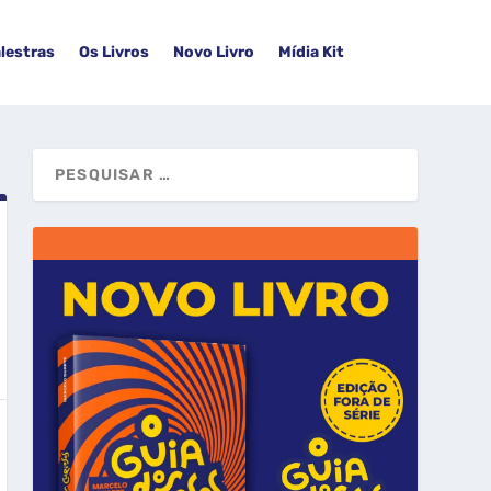
lestras
Os Livros
Novo Livro
Mídia Kit