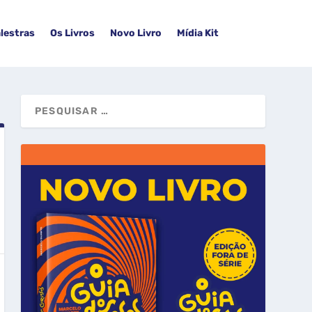
lestras
Os Livros
Novo Livro
Mídia Kit