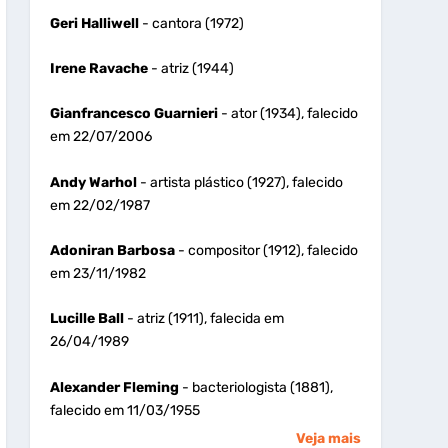
Geri Halliwell
- cantora (1972)
Irene Ravache
- atriz (1944)
Gianfrancesco Guarnieri
- ator (1934), falecido
em 22/07/2006
Andy Warhol
- artista plástico (1927), falecido
em 22/02/1987
Adoniran Barbosa
- compositor (1912), falecido
em 23/11/1982
Lucille Ball
- atriz (1911), falecida em
26/04/1989
Alexander Fleming
- bacteriologista (1881),
falecido em 11/03/1955
Veja mais