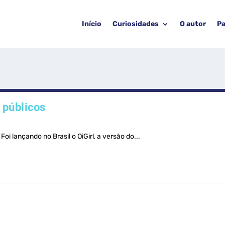
Início
Curiosidades
O autor
Pa
 públicos
i lançando no Brasil o OiGirl, a versão do...