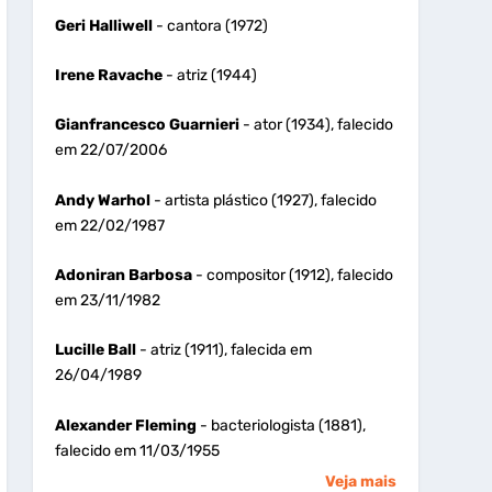
Geri Halliwell
- cantora (1972)
Irene Ravache
- atriz (1944)
Gianfrancesco Guarnieri
- ator (1934), falecido
em 22/07/2006
Andy Warhol
- artista plástico (1927), falecido
em 22/02/1987
Adoniran Barbosa
- compositor (1912), falecido
em 23/11/1982
Lucille Ball
- atriz (1911), falecida em
26/04/1989
Alexander Fleming
- bacteriologista (1881),
falecido em 11/03/1955
Veja mais