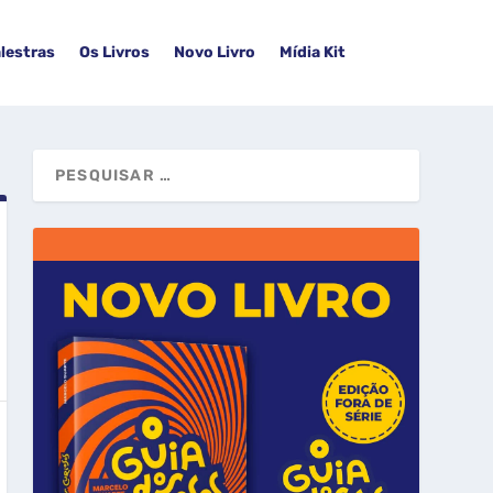
lestras
Os Livros
Novo Livro
Mídia Kit