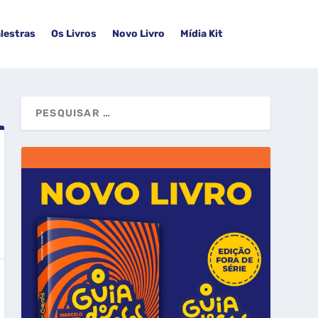
lestras
Os Livros
Novo Livro
Mídia Kit