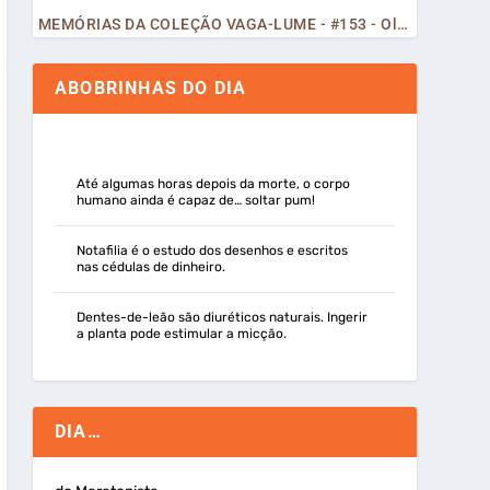
MEMÓRIAS DA COLEÇÃO VAGA-LUME - #153 - Olá, Curiosos! 2023
ABOBRINHAS DO DIA
Até algumas horas depois da morte, o corpo
humano ainda é capaz de… soltar pum!
Notafilia é o estudo dos desenhos e escritos
nas cédulas de dinheiro.
Dentes-de-leão são diuréticos naturais. Ingerir
a planta pode estimular a micção.
DIA…