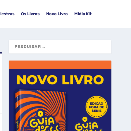
lestras
Os Livros
Novo Livro
Mídia Kit