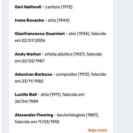
Geri Halliwell
- cantora (1972)
Irene Ravache
- atriz (1944)
Gianfrancesco Guarnieri
- ator (1934), falecido
em 22/07/2006
Andy Warhol
- artista plástico (1927), falecido
em 22/02/1987
Adoniran Barbosa
- compositor (1912), falecido
em 23/11/1982
Lucille Ball
- atriz (1911), falecida em
26/04/1989
Alexander Fleming
- bacteriologista (1881),
falecido em 11/03/1955
Veja mais