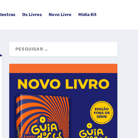
lestras
Os Livros
Novo Livro
Mídia Kit