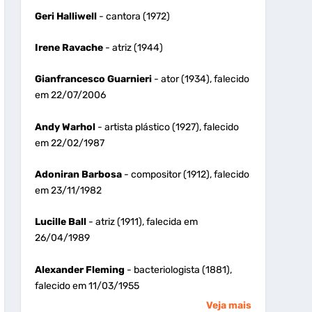
Geri Halliwell
- cantora (1972)
Irene Ravache
- atriz (1944)
Gianfrancesco Guarnieri
- ator (1934), falecido
em 22/07/2006
Andy Warhol
- artista plástico (1927), falecido
em 22/02/1987
Adoniran Barbosa
- compositor (1912), falecido
em 23/11/1982
Lucille Ball
- atriz (1911), falecida em
26/04/1989
Alexander Fleming
- bacteriologista (1881),
falecido em 11/03/1955
Veja mais