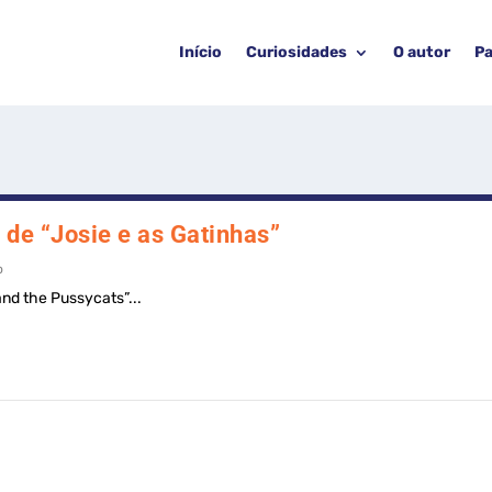
Início
Curiosidades
O autor
Pa
 de “Josie e as Gatinhas”
o
and the Pussycats”...