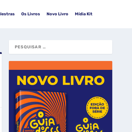
lestras
Os Livros
Novo Livro
Mídia Kit