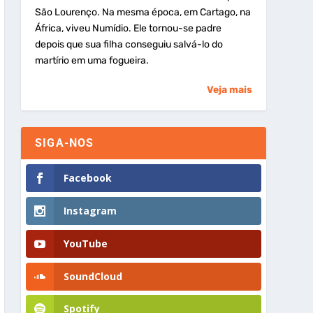
São Lourenço. Na mesma época, em Cartago, na
África, viveu Numídio. Ele tornou-se padre
depois que sua filha conseguiu salvá-lo do
martírio em uma fogueira.
Veja mais
SIGA-NOS
Facebook
Instagram
YouTube
SoundCloud
Spotify