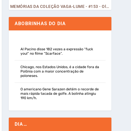
MEMÓRIAS DA COLEÇÃO VAGA-LUME - #153 - Olá, Curiosos! 2023
ABOBRINHAS DO DIA
Al Pacino disse 182 vezes a expressão “fuck
you!” no filme “Scarface”.
Chicago, nos Estados Unidos, é a cidade fora da
Polônia com a maior concentração de
poloneses.
O americano Gene Sarazen detém o recorde de
mais rápida tacada de golfe. A bolinha atingiu
190 km/h.
DIA…