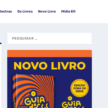
lestras
Os Livros
Novo Livro
Mídia Kit