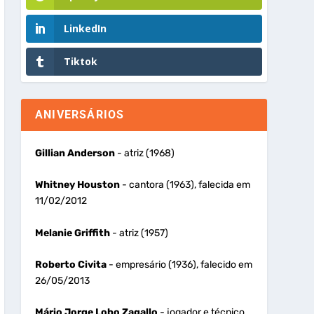
LinkedIn
Tiktok
ANIVERSÁRIOS
Gillian Anderson
- atriz (1968)
Whitney Houston
- cantora (1963), falecida em
11/02/2012
Melanie Griffith
- atriz (1957)
Roberto Civita
- empresário (1936), falecido em
26/05/2013
Mário Jorge Lobo Zagallo
- jogador e técnico