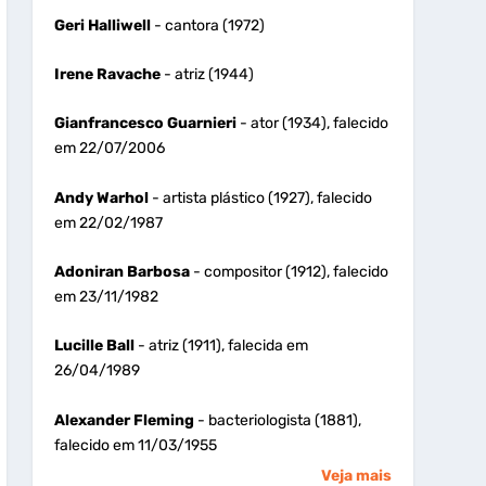
Geri Halliwell
- cantora (1972)
Irene Ravache
- atriz (1944)
Gianfrancesco Guarnieri
- ator (1934), falecido
em 22/07/2006
Andy Warhol
- artista plástico (1927), falecido
em 22/02/1987
Adoniran Barbosa
- compositor (1912), falecido
em 23/11/1982
Lucille Ball
- atriz (1911), falecida em
26/04/1989
Alexander Fleming
- bacteriologista (1881),
falecido em 11/03/1955
Veja mais