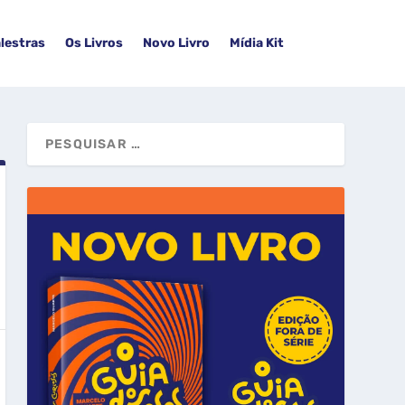
lestras
Os Livros
Novo Livro
Mídia Kit