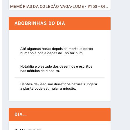
MEMÓRIAS DA COLEÇÃO VAGA-LUME - #153 - Olá, Curiosos! 2023
ABOBRINHAS DO DIA
Até algumas horas depois da morte, o corpo
humano ainda é capaz de… soltar pum!
Notafilia é o estudo dos desenhos e escritos
nas cédulas de dinheiro.
Dentes-de-leão são diuréticos naturais. Ingerir
a planta pode estimular a micção.
DIA…