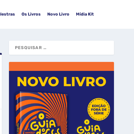
lestras
Os Livros
Novo Livro
Mídia Kit