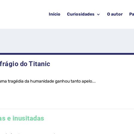
Início
Curiosidades
O autor
Pa
rágio do Titanic
 uma tragédia da humanidade ganhou tanto apelo...
s e inusitadas