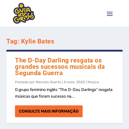
Tag:
Kylie Bates
The D-Day Darling resgata os
grandes sucessos musicais da
Segunda Guerra
Postado por
Marcelo Duarte
|
4 maio, 2020
|
Música
O grupo feminino inglês “The D-Day Darlings” resgata
músicas que foram sucesso na...
CONSULTE MAIS INFORMAÇÃO