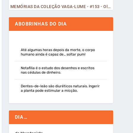
MEMÓRIAS DA COLEÇÃO VAGA-LUME - #153 - Olá, Curiosos! 2023
ABOBRINHAS DO DIA
Até algumas horas depois da morte, o corpo
humano ainda é capaz de… soltar pum!
Notafilia é o estudo dos desenhos e escritos
nas cédulas de dinheiro.
Dentes-de-leão são diuréticos naturais. Ingerir
a planta pode estimular a micção.
DIA…