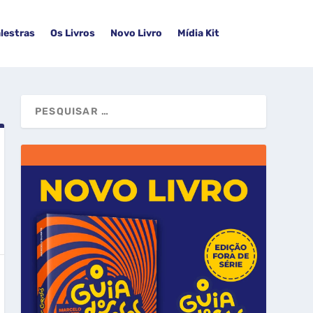
lestras
Os Livros
Novo Livro
Mídia Kit