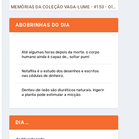
MEMÓRIAS DA COLEÇÃO VAGA-LUME - #153 - Olá, Curiosos! 2023
ABOBRINHAS DO DIA
Até algumas horas depois da morte, o corpo
humano ainda é capaz de… soltar pum!
Notafilia é o estudo dos desenhos e escritos
nas cédulas de dinheiro.
Dentes-de-leão são diuréticos naturais. Ingerir
a planta pode estimular a micção.
DIA…