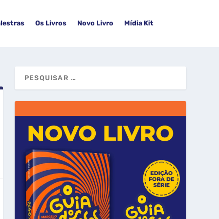
lestras
Os Livros
Novo Livro
Mídia Kit