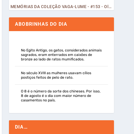
MEMÓRIAS DA COLEÇÃO VAGA-LUME - #153 - Olá, Curiosos! 2023
ABOBRINHAS DO DIA
No Egito Antigo, os gatos, considerados animais
sagrados, eram enterrados em caixões de
bronze ao lado de ratos mumificados.
No século XVIII as mulheres usavam cílios
postiços feitos de pelo de rato.
O 8 é o número da sorte dos chineses. Por isso,
8 de agosto é o dia com maior número de
casamentos no país.
DIA…