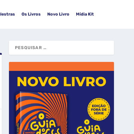
lestras
Os Livros
Novo Livro
Mídia Kit