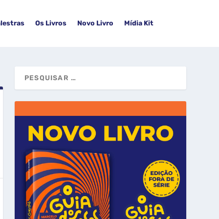
lestras
Os Livros
Novo Livro
Mídia Kit