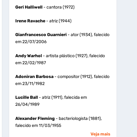
Geri Halliwell
- cantora (1972)
Irene Ravache
- atriz (1944)
Gianfrancesco Guarnieri
- ator (1934), falecido
em 22/07/2006
Andy Warhol
- artista plástico (1927), falecido
em 22/02/1987
Adoniran Barbosa
- compositor (1912), falecido
em 23/11/1982
Lucille Ball
- atriz (1911), falecida em
26/04/1989
Alexander Fleming
- bacteriologista (1881),
falecido em 11/03/1955
Veja mais