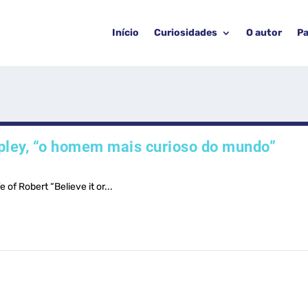
Início
Curiosidades
O autor
Pa
Ripley, “o homem mais curioso do mundo”
 of Robert “Believe it or...