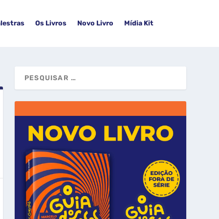
lestras
Os Livros
Novo Livro
Mídia Kit