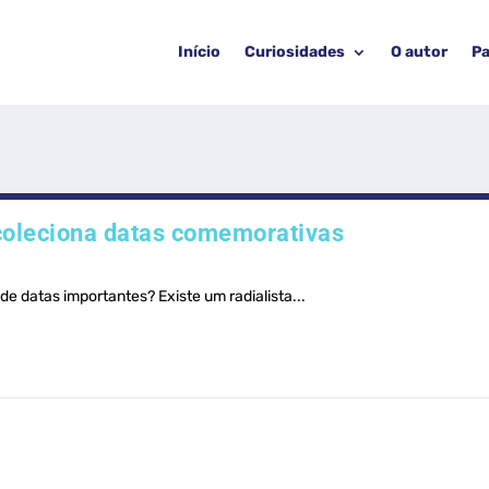
Início
Curiosidades
O autor
Pa
 coleciona datas comemorativas
 datas importantes? Existe um radialista...