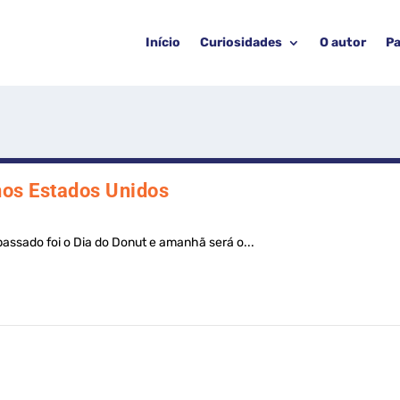
Início
Curiosidades
O autor
Pa
nos Estados Unidos
passado foi o Dia do Donut e amanhã será o...