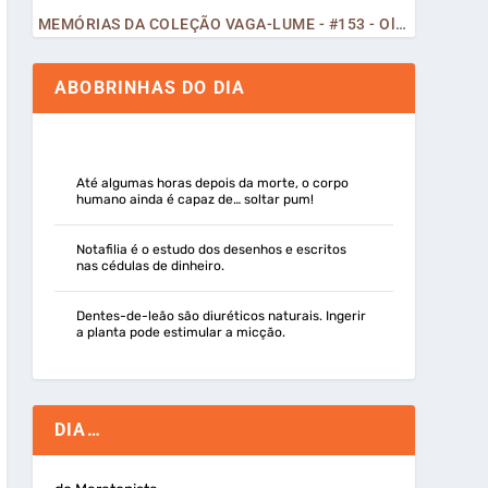
MEMÓRIAS DA COLEÇÃO VAGA-LUME - #153 - Olá, Curiosos! 2023
ABOBRINHAS DO DIA
Até algumas horas depois da morte, o corpo
humano ainda é capaz de… soltar pum!
Notafilia é o estudo dos desenhos e escritos
nas cédulas de dinheiro.
Dentes-de-leão são diuréticos naturais. Ingerir
a planta pode estimular a micção.
DIA…