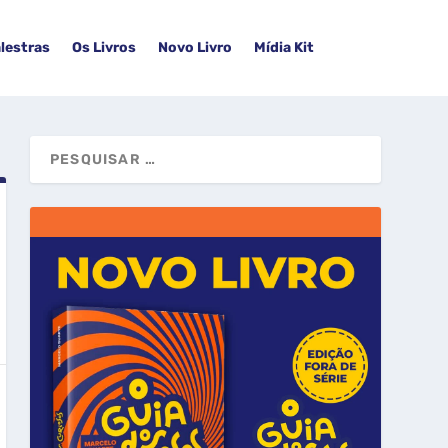
lestras
Os Livros
Novo Livro
Mídia Kit