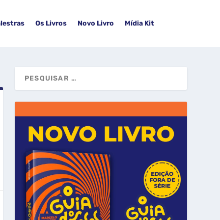
lestras
Os Livros
Novo Livro
Mídia Kit