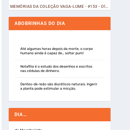
MEMÓRIAS DA COLEÇÃO VAGA-LUME - #153 - Olá, Curiosos! 2023
ABOBRINHAS DO DIA
Até algumas horas depois da morte, o corpo
humano ainda é capaz de… soltar pum!
Notafilia é o estudo dos desenhos e escritos
nas cédulas de dinheiro.
Dentes-de-leão são diuréticos naturais. Ingerir
a planta pode estimular a micção.
DIA…