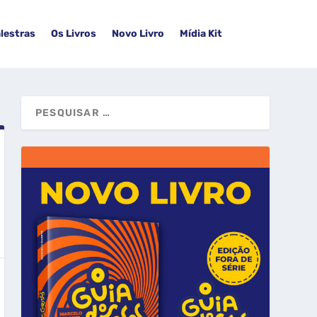
lestras
Os Livros
Novo Livro
Mídia Kit