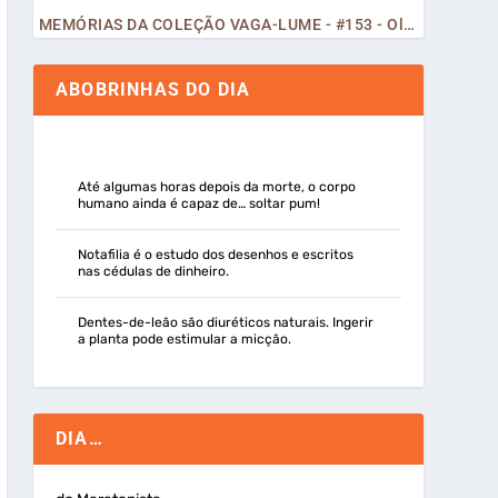
MEMÓRIAS DA COLEÇÃO VAGA-LUME - #153 - Olá, Curiosos! 2023
ABOBRINHAS DO DIA
Até algumas horas depois da morte, o corpo
humano ainda é capaz de… soltar pum!
Notafilia é o estudo dos desenhos e escritos
nas cédulas de dinheiro.
Dentes-de-leão são diuréticos naturais. Ingerir
a planta pode estimular a micção.
DIA…