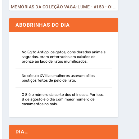
MEMÓRIAS DA COLEÇÃO VAGA-LUME - #153 - Olá, Curiosos! 2023
ABOBRINHAS DO DIA
No Egito Antigo, os gatos, considerados animais
sagrados, eram enterrados em caixões de
bronze ao lado de ratos mumificados.
No século XVIII as mulheres usavam cílios
postiços feitos de pelo de rato.
O 8 é o número da sorte dos chineses. Por isso,
8 de agosto é o dia com maior número de
casamentos no país.
DIA…