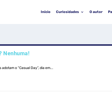
Início
Curiosidades
O autor
Pa
o? Nenhuma!
 adotam o “Casual Day”, dia em...