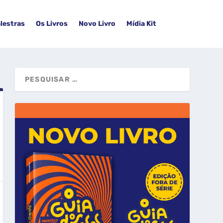
lestras
Os Livros
Novo Livro
Mídia Kit