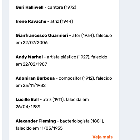
Geri Halliwell
- cantora (1972)
Irene Ravache
- atriz (1944)
Gianfrancesco Guarnieri
- ator (1934), falecido
em 22/07/2006
Andy Warhol
- artista plástico (1927), falecido
em 22/02/1987
Adoniran Barbosa
- compositor (1912), falecido
em 23/11/1982
Lucille Ball
- atriz (1911), falecida em
26/04/1989
Alexander Fleming
- bacteriologista (1881),
falecido em 11/03/1955
Veja mais