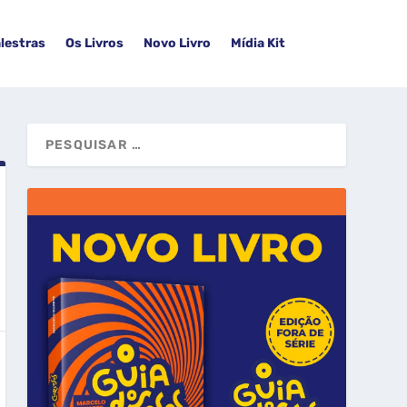
lestras
Os Livros
Novo Livro
Mídia Kit