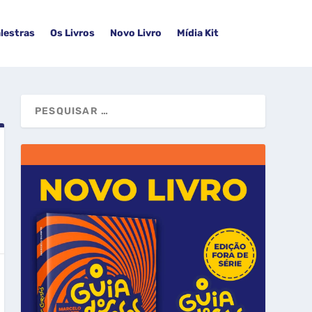
lestras
Os Livros
Novo Livro
Mídia Kit