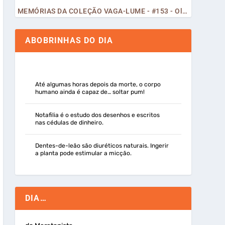
MEMÓRIAS DA COLEÇÃO VAGA-LUME - #153 - Olá, Curiosos! 2023
ABOBRINHAS DO DIA
Até algumas horas depois da morte, o corpo
humano ainda é capaz de… soltar pum!
Notafilia é o estudo dos desenhos e escritos
nas cédulas de dinheiro.
Dentes-de-leão são diuréticos naturais. Ingerir
a planta pode estimular a micção.
DIA…