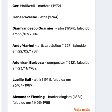
Geri Halliwell
- cantora (1972)
Irene Ravache
- atriz (1944)
Gianfrancesco Guarnieri
- ator (1934), falecido
em 22/07/2006
Andy Warhol
- artista plástico (1927), falecido
em 22/02/1987
Adoniran Barbosa
- compositor (1912), falecido
em 23/11/1982
Lucille Ball
- atriz (1911), falecida em
26/04/1989
Alexander Fleming
- bacteriologista (1881),
falecido em 11/03/1955
Veja mais