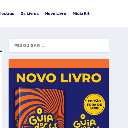
lestras
Os Livros
Novo Livro
Mídia Kit