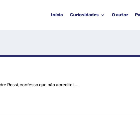
Início
Curiosidades
O autor
Pa
dre Rossi, confesso que não acreditei....