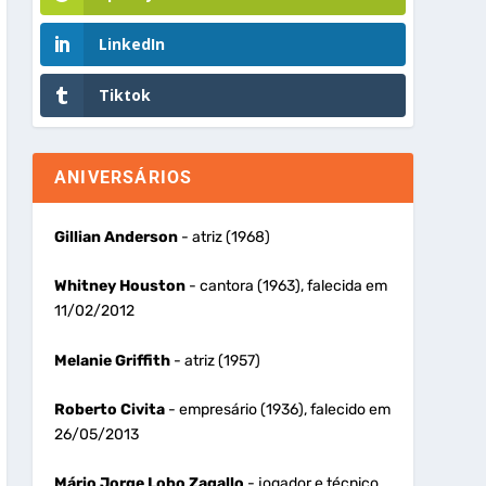
LinkedIn
Tiktok
ANIVERSÁRIOS
Gillian Anderson
- atriz (1968)
Whitney Houston
- cantora (1963), falecida em
11/02/2012
Melanie Griffith
- atriz (1957)
Roberto Civita
- empresário (1936), falecido em
26/05/2013
Mário Jorge Lobo Zagallo
- jogador e técnico