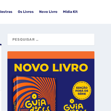
lestras
Os Livros
Novo Livro
Mídia Kit