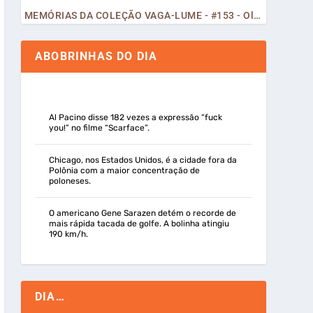
MEMÓRIAS DA COLEÇÃO VAGA-LUME - #153 - Olá, Curiosos! 2023
ABOBRINHAS DO DIA
Al Pacino disse 182 vezes a expressão “fuck
you!” no filme “Scarface”.
Chicago, nos Estados Unidos, é a cidade fora da
Polônia com a maior concentração de
poloneses.
O americano Gene Sarazen detém o recorde de
mais rápida tacada de golfe. A bolinha atingiu
190 km/h.
DIA…