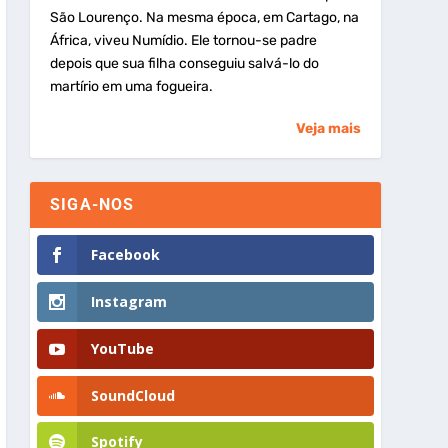
São Lourenço. Na mesma época, em Cartago, na
África, viveu Numídio. Ele tornou-se padre
depois que sua filha conseguiu salvá-lo do
martírio em uma fogueira.
Veja mais
SIGA-NOS
Facebook
Instagram
YouTube
SoundCloud
Spotify