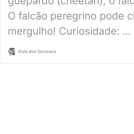
guepardo (cheetah), o fal
O falcão peregrino pode 
mergulho! Curiosidade: …
Guia dos Curiosos